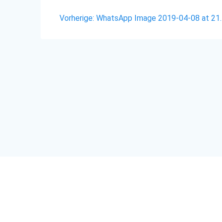
Beitragsnavigation
Vorheriger
Vorherige:
WhatsApp Image 2019-04-08 at 21.
Beitrag:
© 2026 SV Schwindegg Laufe
Zum Ändern Ihrer Datenschutzeinstellung, z.B. Erteilung oder Widerruf von Einw