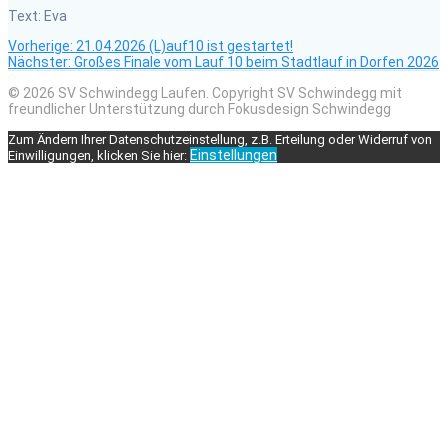
Text: Eva
Vorheriger
Beitragsnavigation
Vorherige:
21.04.2026 (L)auf10 ist gestartet!
Nächster
Beitrag:
Nächster:
Großes Finale vom Lauf 10 beim Stadtlauf in Dorfen 2026
Beitrag:
© 2026 SV Schwindegg Laufen. Copyright SV Schwindegg mit
freundlicher Unterstützung durch Fokusdesign Schwindegg
Zum Ändern Ihrer Datenschutzeinstellung, z.B. Erteilung oder Widerruf von
Einstellungen
Einwilligungen, klicken Sie hier: