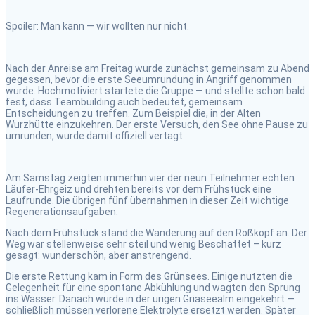
Spoiler: Man kann — wir wollten nur nicht.
Nach der Anreise am Freitag wurde zunächst gemeinsam zu Abend
gegessen, bevor die erste Seeumrundung in Angriff genommen
wurde. Hochmotiviert startete die Gruppe — und stellte schon bald
fest, dass Teambuilding auch bedeutet, gemeinsam
Entscheidungen zu treffen. Zum Beispiel die, in der Alten
Wurzhütte einzukehren. Der erste Versuch, den See ohne Pause zu
umrunden, wurde damit offiziell vertagt.
Am Samstag zeigten immerhin vier der neun Teilnehmer echten
Läufer-Ehrgeiz und drehten bereits vor dem Frühstück eine
Laufrunde. Die übrigen fünf übernahmen in dieser Zeit wichtige
Regenerationsaufgaben.
Nach dem Frühstück stand die Wanderung auf den Roßkopf an. Der
Weg war stellenweise sehr steil und wenig Beschattet – kurz
gesagt: wunderschön, aber anstrengend.
Die erste Rettung kam in Form des Grünsees. Einige nutzten die
Gelegenheit für eine spontane Abkühlung und wagten den Sprung
ins Wasser. Danach wurde in der urigen Griaseealm eingekehrt —
schließlich müssen verlorene Elektrolyte ersetzt werden. Später