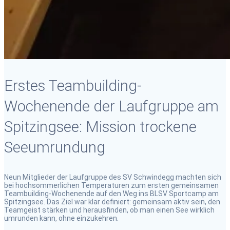
Erstes Teambuilding-
Wochenende der Laufgruppe am
Spitzingsee: Mission trockene
Seeumrundung
Neun Mitglieder der Laufgruppe des SV Schwindegg machten sich
bei hochsommerlichen Temperaturen zum ersten gemeinsamen
Teambuilding-Wochenende auf den Weg ins BLSV Sportcamp am
Spitzingsee. Das Ziel war klar definiert: gemeinsam aktiv sein, den
Teamgeist stärken und herausfinden, ob man einen See wirklich
umrunden kann, ohne einzukehren.