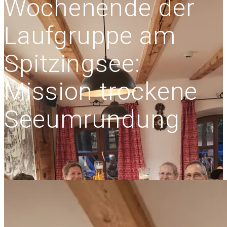
Wochenende der
Laufgruppe am
Spitzingsee:
Mission trockene
Seeumrundung