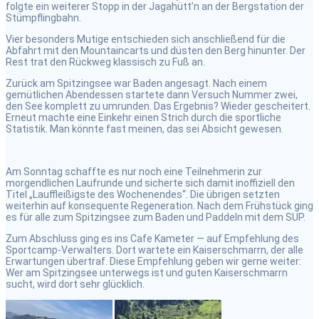
folgte ein weiterer Stopp in der Jagahütt’n an der Bergstation der
Stümpflingbahn.
Vier besonders Mutige entschieden sich anschließend für die
Abfahrt mit den Mountaincarts und düsten den Berg hinunter. Der
Rest trat den Rückweg klassisch zu Fuß an.
Zurück am Spitzingsee war Baden angesagt. Nach einem
gemütlichen Abendessen startete dann Versuch Nummer zwei,
den See komplett zu umrunden. Das Ergebnis? Wieder gescheitert.
Erneut machte eine Einkehr einen Strich durch die sportliche
Statistik. Man könnte fast meinen, das sei Absicht gewesen.
Am Sonntag schaffte es nur noch eine Teilnehmerin zur
morgendlichen Laufrunde und sicherte sich damit inoffiziell den
Titel „Lauffleißigste des Wochenendes“. Die übrigen setzten
weiterhin auf konsequente Regeneration. Nach dem Frühstück ging
es für alle zum Spitzingsee zum Baden und Paddeln mit dem SUP.
Zum Abschluss ging es ins Cafe Kameter — auf Empfehlung des
Sportcamp-Verwalters. Dort wartete ein Kaiserschmarrn, der alle
Erwartungen übertraf. Diese Empfehlung geben wir gerne weiter:
Wer am Spitzingsee unterwegs ist und guten Kaiserschmarrn
sucht, wird dort sehr glücklich.