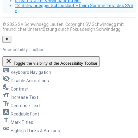
«
Teamstaffel & Weihnachtsfeier
18. Schwindegger Schlosslauf – beim Sommerfest des SVS
»
© 2026 SV Schwindegg Laufen. Copyright SV Schwindegg mit
freundlicher Unterstützung durch Fokusdesign Schwindegg
Accessibility Toolbar
close
Toggle the visibility of the Accessibility Toolbar
keyboard
Keyboard Navigation
visibility_off
Disable Animations
nights_stay
Contrast
format_size
Increase Text
text_fields
Decrease Text
font_download
Readable Font
title
Mark Titles
link
Highlight Links & Buttons